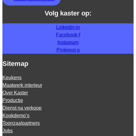
Volg kaster op:
Linkedin-in
Facebook-f
Instagram
Pinterest-p
Sitemap
Keukens
Maatwerk interieur
Over Kaster
Productie
Dienst na verkoop
Kookdemo’s
Toonzaalpartners
Jobs