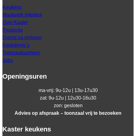
Keukens
Maatwerk interieur
Over Kaster
Productie
Dienst na verkoop
Kookdemo’s
Toonzaalpartners
Jobs
Openingsuren
ma-vrij: 9u-12u | 13u-17u30
zat: 9u-12u | 12u30-16u30
zon: gesloten
Advies op afspraak – toonzaal vrij te bezoeken
Kaster keukens